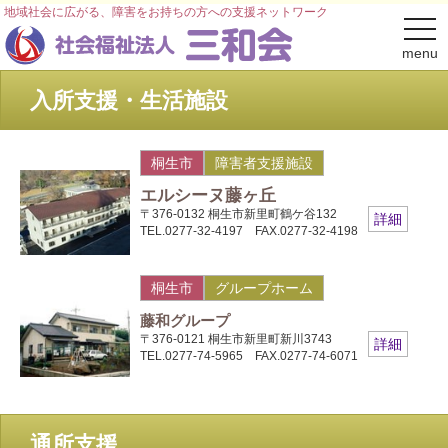
地域社会に広がる、障害をお持ちの方への支援ネットワーク
togg
navi
menu
入所支援・生活施設
桐生市
障害者支援施設
エルシーヌ藤ヶ丘
〒376-0132 桐生市新里町鶴ケ谷132
詳細
TEL.0277-32-4197 FAX.0277-32-4198
桐生市
グループホーム
藤和グループ
〒376-0121 桐生市新里町新川3743
詳細
TEL.0277-74-5965 FAX.0277-74-6071
通所支援