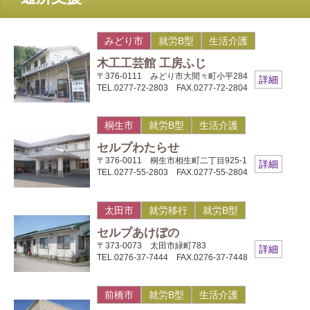
みどり市
就労B型
生活介護
木工工芸館 工房ふじ
〒376-0111 みどり市大間々町小平284
詳細
TEL.0277-72-2803 FAX.0277-72-2804
桐生市
就労B型
生活介護
セルプわたらせ
〒376-0011 桐生市相生町二丁目925-1
詳細
TEL.0277-55-2803 FAX.0277-55-2804
太田市
就労移行
就労B型
セルプあけぼの
〒373-0073 太田市緑町783
詳細
TEL.0276-37-7444 FAX.0276-37-7448
前橋市
就労B型
生活介護