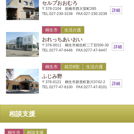
セルプおおむろ
〒379-2104 前橋市西大室町285
詳細
TEL.027-230-3238 FAX.027-230-3239
桐生市
生活介護
おれっちあいおい
〒376-0011 桐生市相生町二丁目500-30
詳細
TEL.0277-47-6446 FAX.0277-47-6447
桐生市
就労B型
生活介護
ふじみ野
〒376-0121 桐生市新里町新川3742-2
詳細
TEL.0277-47-8100 FAX.0277-47-8101
相談支援
桐生市
相談支援