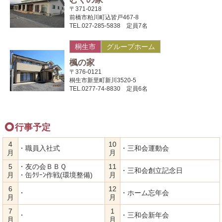
〒371-0218
前橋市粕川町込皆戸467-8
TEL.027-285-5838 定員7名
桐生市
グループホーム
楓の家
〒376-0121
桐生市新里町新川3520-5
TEL.0277-74-8830 定員6名
行事予定
4
10
・職員入社式
・三和会運動会
月
月
5
・友の会ＢＢＱ
11
・三和会創立記念日
月
・缶ｸﾘｰﾝ作戦(環境整備)
月
6
12
・
・ホーム忘年会
月
月
7
1
・
・三和会新年会
月
月