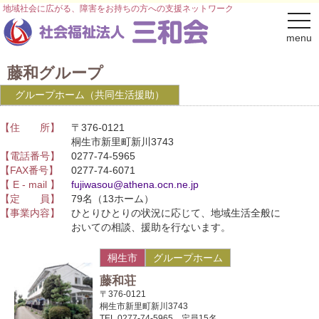
地域社会に広がる、障害をお持ちの方への支援ネットワーク
togg
navi
menu
藤和グループ
グループホーム（共同生活援助）
【住 所】
〒376-0121
桐生市新里町新川3743
【電話番号】
0277-74-5965
【FAX番号】
0277-74-6071
【 E - mail 】
fujiwasou@athena.ocn.ne.jp
【定 員】
79名（13ホーム）
【事業内容】
ひとりひとりの状況に応じて、地域生活全般に
おいての相談、援助を行ないます。
桐生市
グループホーム
藤和荘
〒376-0121
桐生市新里町新川3743
TEL.0277-74-5965 定員15名